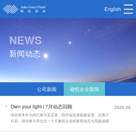
English
NEWS
首页
关于我们
新闻动态
核心团队
被投企业
新闻动态
联系我们
公司新闻
被投企业新闻
English
Own your light | 7月动态回顾
2026-08
绿动资本作为同行者与见证者，陪伴创业者砥砺奋进。在每个
月初，绿动将分享过去一个月被投企业的新闻动态与亮眼成绩