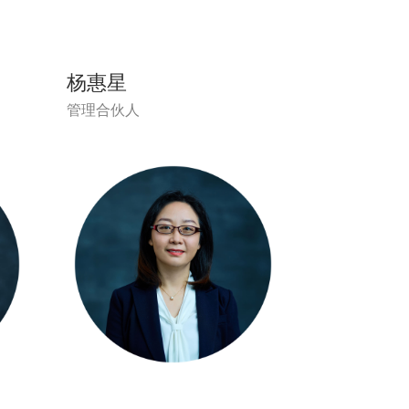
杨惠星
管理合伙人