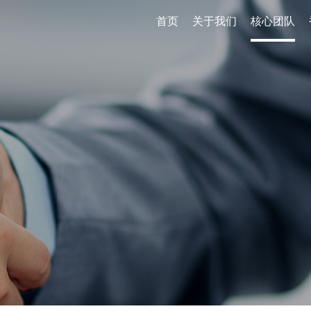
首页
关于我们
核心团队