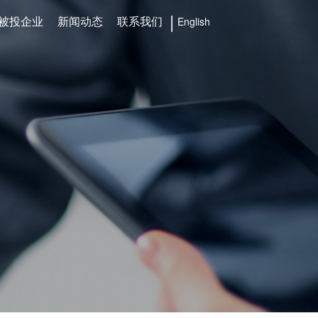
被投企业
新闻动态
联系我们
English