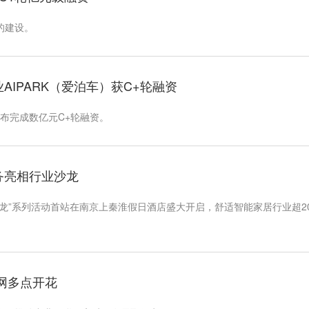
的建设。
企业AIPARK（爱泊车）获C+轮融资
宣布完成数亿元C+轮融资。
业务亮相行业沙龙
态沙龙”系列活动首站在南京上秦淮假日酒店盛大开启，舒适智能家居行业超2
互联网多点开花