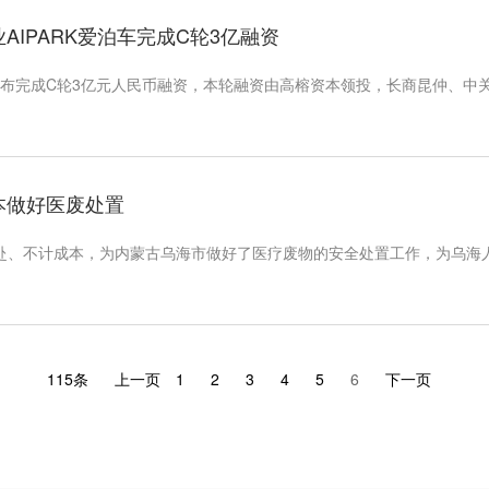
企业AIPARK爱泊车完成C轮3亿融资
车宣布完成C轮3亿元人民币融资，本轮融资由高榕资本领投，长商昆仲、中
成本做好医废处置
赴、不计成本，为内蒙古乌海市做好了医疗废物的安全处置工作，为乌海
115条
上一页
1
2
3
4
5
6
下一页