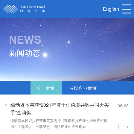
English
NEWS
首页
关于我们
新闻动态
核心团队
被投企业
新闻动态
联系我们
公司新闻
被投企业新闻
English
绿动资本荣获“2021年度十佳跨境并购中国大买
08-26
手”金哨奖
绿动资本投资执行董事黄宽进行《环保科技产业的全球投资机
遇》主题演讲，分享绿色、清洁产业的投资机会