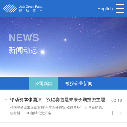
English
NEWS
首页
关于我们
新闻动态
核心团队
被投企业
新闻动态
联系我们
公司新闻
被投企业新闻
English
绿动资本张国津：双碳赛道是未来长期投资主题
02-16
张国津受邀出席创业邦“开年直播特辑-双碳专场”，分享新能源、
新材料、ESG领域投资策略