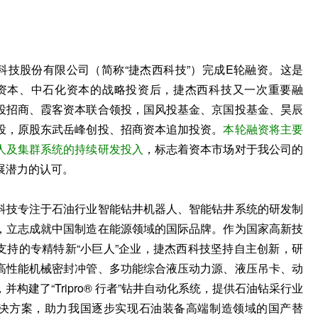
科技股份有限公司（简称“捷杰西科技”）完成E轮融资。这是
资本、中石化资本的战略投资后，捷杰西科技又一次重要融
投招商、霞客资本联合领投，国风投基金、京国投基金、昊辰
投，原股东武岳峰创投、招商资本追加投资。
本轮融资将主要
人及集群系统的持续研发投入
，标志着资本市场对于我公司的
展潜力的认可。
科技专注于石油行业智能钻井机器人、智能钻井系统的研发制
，立志成就中国制造在能源领域的国际品牌。作为国家高新技
支持的专精特新“小巨人”企业，捷杰西科技坚持自主创新，研
高性能机械密封冲管、多功能综合液压动力源、液压吊卡、动
并构建了“Tripro® 行者”钻井自动化系统，提供石油钻采行业
决方案，助力我国逐步实现石油装备高端制造领域的国产替