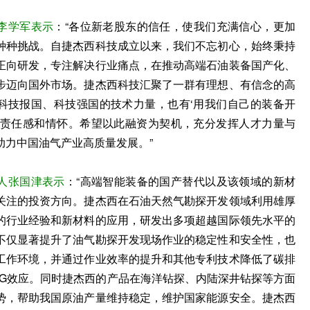
李学军表示
：“各位新老股东的信任，使我们充满信心，更加
种种挑战。自捷杰西科技成立以来，我们不忘初心，始终秉持
正向研发，专注解决行业痛点，在推动高端石油装备国产化、
步迈向国外市场。捷杰西科技汇聚了一群有理想、有信念的高
科技报国、科技强国的技术力量，也有‘用我们自己的装备开
会责任感和情怀。希望以此融资为契机，充分发挥人才力量与
助力中国油气产业高质量发展。”
人张国津表示
：“高端智能装备的国产替代以及该领域的新材
关注的投资方向。捷杰西在石油天然气勘探开发领域利用雄厚
的行业经验和新材料的应用，研发出多项超越国际领先水平的
不仅显著提升了油气勘探开发现场作业的稳定性和安全性，也
工作环境，并通过作业效率的提升和其他专利技术降低了碳排
SG效应。同时捷杰西的产品在海洋钻探、内陆深井钻探等方面
势，帮助我国原油产量维持稳定，维护国家能源安全。捷杰西